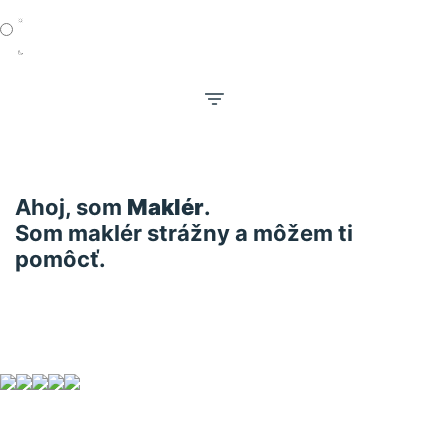
Preskočiť
na
obsah
Ahoj, som
Maklér
.
Som maklér strážny a môžem ti
pomôcť.