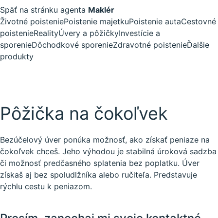
Späť na stránku agenta
Maklér
Životné poistenie
Poistenie majetku
Poistenie auta
Cestovné
poistenie
Reality
Úvery a pôžičky
Investície a
sporenie
Dôchodkové sporenie
Zdravotné poistenie
Ďalšie
produkty
Pôžička na čokoľvek
Bezúčelový úver ponúka možnosť, ako získať peniaze na
čokoľvek chceš. Jeho výhodou je stabilná úroková sadzba
či možnosť predčasného splatenia bez poplatku. Úver
získaš aj bez spoludlžníka alebo ručiteľa. Predstavuje
rýchlu cestu k peniazom.